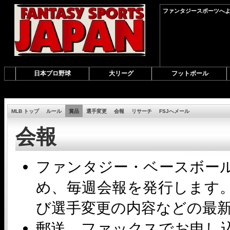
ファンタジースポーツへよ
日本プロ野球
大リーグ
フットボール
MLB トップ
ルール
賞品
選手変更
会報
リサーチ
FSJへメール
会報
ファンタジー・ベースボー
め、毎週会報を発行します
び選手変更の内容などの最
郵送、ファックスでお申し