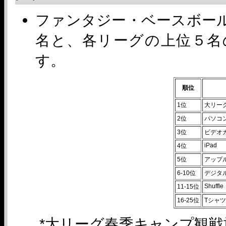
ファンタジー・ベースボール
名と、各リーグの上位５名
す。
順位
1位
大リー
2位
パソコ
3位
ビデオ
iPad
4位
5位
アップ
6-10位
デジタ
Shuffle
11-15位
16-25位
Tシャツ
*大リーグ春季キャンプ観戦