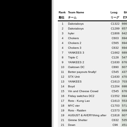
Rank
Team Name
Leag
B
順位
チーム
リーグ
打
1
Dakotaboys
C1322
666
2
Dakotaboys
C1289
657
3
hyler
C1806
642
4
Chokers
C603
694
4
Chokers 2
C565
694
4
Chokers 3
C632
694
7
YANKEES 3
C1662
689
8
Triple C
C128
547
9
YANKEES 2
C1630
676
10
Oaktown DC
C890
607
11
Better payouts finally!
C545
437
12
STX Unit
C1630
470
13
YANKEES
C1613
703
14
Boyd
C1204
698
15
Vin and Cheese Crowd
C545
676
16
Friday switches DC2
C1552
694
17
Roto - Kung Lao
C1613
553
18
MYC vier
C1703
571
19
Roto - Raiden
C1573
669
19
AUGUST & AVERYthing after
C1818
607
21
Gimme Shelter
C632
535
21
Down
C96
451