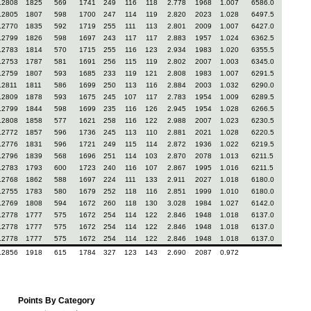
.2808
1825
569
1741
249
116
118
2.778
1968
1.007
6586.0
.2805
1807
598
1700
247
114
119
2.820
2023
1.028
6497.5
.2770
1835
592
1719
255
111
113
2.801
2009
1.007
6427.0
.2799
1826
598
1697
243
117
117
2.883
1957
1.024
6362.5
.2783
1814
570
1715
255
116
123
2.934
1983
1.020
6355.5
.2753
1787
581
1691
256
115
119
2.802
2007
1.003
6345.0
.2759
1807
593
1685
233
119
121
2.808
1983
1.007
6291.5
.2811
1811
586
1699
250
113
116
2.884
2003
1.032
6290.0
.2809
1878
593
1675
245
107
117
2.783
1954
1.009
6289.5
.2799
1844
598
1699
235
116
126
2.945
1954
1.028
6266.5
.2808
1858
577
1621
258
116
122
2.988
2007
1.023
6230.5
.2772
1857
596
1736
245
113
110
2.881
2021
1.028
6220.5
.2776
1831
596
1721
249
115
114
2.872
1936
1.022
6219.5
.2796
1839
568
1696
251
114
103
2.870
2078
1.013
6211.5
.2783
1793
600
1723
240
116
107
2.867
1995
1.016
6211.5
.2768
1862
588
1697
224
111
133
2.911
2027
1.018
6180.0
.2755
1783
580
1679
252
118
116
2.851
1999
1.010
6180.0
.2769
1808
594
1672
260
118
130
3.028
1984
1.027
6142.0
.2778
1777
575
1672
254
114
122
2.846
1948
1.018
6137.0
.2778
1777
575
1672
254
114
122
2.846
1948
1.018
6137.0
.2778
1777
575
1672
254
114
122
2.846
1948
1.018
6137.0
.2856
1918
615
1784
327
123
143
2.690
2087
0.972
Points By Category