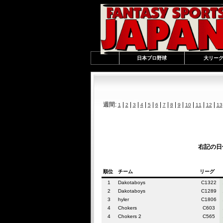
日本プロ野球
大リー
週間:
|
|
|
|
|
|
|
|
|
|
|
|
1
2
3
4
5
6
7
8
9
10
11
12
13
右記の日付
順位
チーム
リーグ
1
Dakotaboys
C1322
2
Dakotaboys
C1289
3
hyler
C1806
4
Chokers
C603
4
Chokers 2
C565