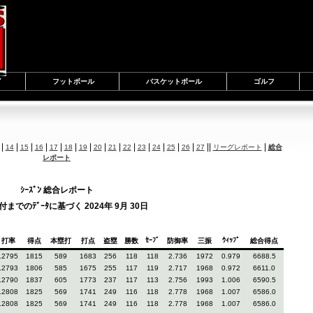
グ
フットボール
バスケットボール
ゴルフ
|
|
|
|
|
|
|
|
|
|
|
|
|
|
||
|
14
15
16
17
18
19
20
21
22
23
24
25
26
27
リーグレポート
総合
レポート
ｼｰｽﾞﾝ 総合レポート
までのﾃﾞｰﾀに基づく 2024年 9月 30日
ｾｰﾌﾞ
ｳｨｯﾌﾟ
打率
得点
本塁打
打点
盗塁
勝数
防御率
三振
総合得点
.2795
1815
589
1683
256
118
118
2.736
1972
0.979
6688.5
.2793
1806
585
1675
255
117
119
2.717
1968
0.972
6611.0
.2790
1837
605
1773
237
117
113
2.756
1993
1.006
6590.5
.2808
1825
569
1741
249
116
118
2.778
1968
1.007
6586.0
.2808
1825
569
1741
249
116
118
2.778
1968
1.007
6586.0