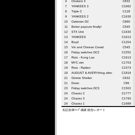
4
Chokers 3
C632
7
YANKEES 3
C1662
8
Triple C
C128
9
YANKEES 2
C1630
10
Oaktown DC
C890
11
Better payouts finally!
C545
12
STX Unit
C1630
13
YANKEES
C1613
14
Boyd
C1204
15
Vin and Cheese Crowd
C545
16
Friday switches DC2
C1552
17
Roto - Kung Lao
C1613
18
MYC vier
C1703
19
Roto - Raiden
C1573
19
AUGUST & AVERYthing after
C1818
21
Gimme Shelter
C632
21
Down
C96
23
Friday switches DC3
C1502
24
Chavez 2
C1777
24
Chavez 3
C1793
24
Chavez 1
C1689
右記全体ﾄｯﾌﾟ成績 総合レポート