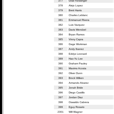
377
Grae Kessinger
378
Alejo Lopez
379
Brett Harris
380
Charles Leblanc
381
Emmanuel Rivera
382
Luis Vazquez
383
Davis Wendzel
384
Bryan Ramos
385
Vinny Capra
386
Gage Workman
387
Andy Ibanez
388
Eddys Leonard
389
Hao-Yu Lee
390
Graham Pauley
391
Maximo Acosta
392
Oliver Dunn
393
Brock Wilken
394
Armando Alvarez
395
Jonah Bride
396
Diego Castillo
397
Jordan Diaz
398
Oswaldo Cabrera
399
Eguy Rosario
2301
Will Wagner