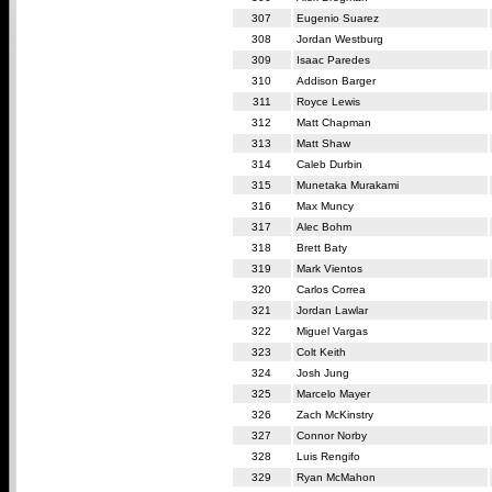
307
Eugenio Suarez
308
Jordan Westburg
309
Isaac Paredes
310
Addison Barger
311
Royce Lewis
312
Matt Chapman
313
Matt Shaw
314
Caleb Durbin
315
Munetaka Murakami
316
Max Muncy
317
Alec Bohm
318
Brett Baty
319
Mark Vientos
320
Carlos Correa
321
Jordan Lawlar
322
Miguel Vargas
323
Colt Keith
324
Josh Jung
325
Marcelo Mayer
326
Zach McKinstry
327
Connor Norby
328
Luis Rengifo
329
Ryan McMahon