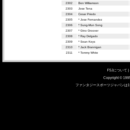
2302
Ben Williamson
2303
Jose Tena
2304
Cesar Priedo
2305
* Jose Fernandez
2306
* Sung-Mun Song
2307
* Gino Groover
2308
* Ray Delgado
2309
* Sean Keys
2310
* Jack Brannigan
2311
* Tommy White
FSJについて |
Copyright © 1995
ファンタジースポーツジャパンは1