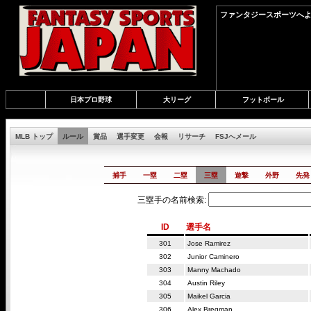
ファンタジースポーツへよ
日本プロ野球
大リーグ
フットボール
MLB トップ
ルール
賞品
選手変更
会報
リサーチ
FSJへメール
捕手
一塁
二塁
三塁
遊撃
外野
先発
三塁手の名前検索:
ID
選手名
301
Jose Ramirez
302
Junior Caminero
303
Manny Machado
304
Austin Riley
305
Maikel Garcia
306
Alex Bregman