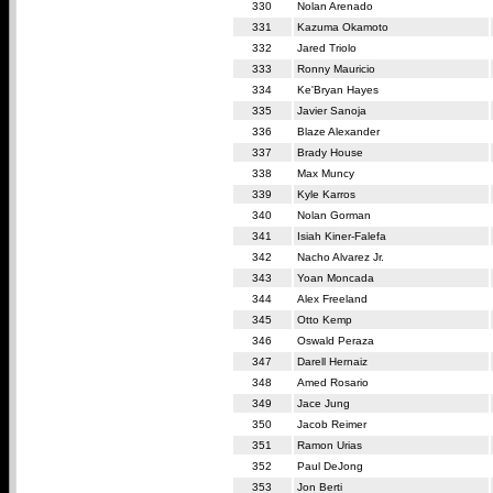
330
Nolan Arenado
331
Kazuma Okamoto
332
Jared Triolo
333
Ronny Mauricio
334
Ke'Bryan Hayes
335
Javier Sanoja
336
Blaze Alexander
337
Brady House
338
Max Muncy
339
Kyle Karros
340
Nolan Gorman
341
Isiah Kiner-Falefa
342
Nacho Alvarez Jr.
343
Yoan Moncada
344
Alex Freeland
345
Otto Kemp
346
Oswald Peraza
347
Darell Hernaiz
348
Amed Rosario
349
Jace Jung
350
Jacob Reimer
351
Ramon Urias
352
Paul DeJong
353
Jon Berti