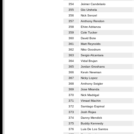
354
Jeimer Candelario
355
Gio Urshela
356
Nick Senzel
357
Anthony Rendon
358
Ehire Adrianza
359
Cole Tucker
360
David Bote
361
Matt Reynolds
362
Niko Goodrum
363
Sergio Alcantara
364
Vidal Brujan
365
Jordan Groshans
366
Kevin Newman
367
Nicky Lopez
368
Anthony Seigler
369
Jose Miranda
370
Nick Madrigal
371
Vimael Machin
372
Santiago Espinal
373
Josh Rojas
374
Danny Mendick
375
Buddy Kennedy
376
Luis De Los Santos